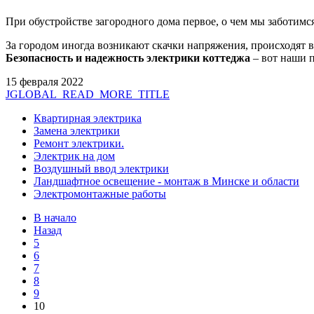
При обустройстве загородного дома первое, о чем мы заботимс
За городом иногда возникают скачки напряжения, происходят 
Безопасность и надежность электрики коттеджа
– вот наши 
15 февраля 2022
JGLOBAL_READ_MORE_TITLE
Квартирная электрика
Замена электрики
Ремонт электрики.
Электрик на дом
Воздушный ввод электрики
Ландшафтное освещение - монтаж в Минске и области
Электромонтажные работы
В начало
Назад
5
6
7
8
9
10