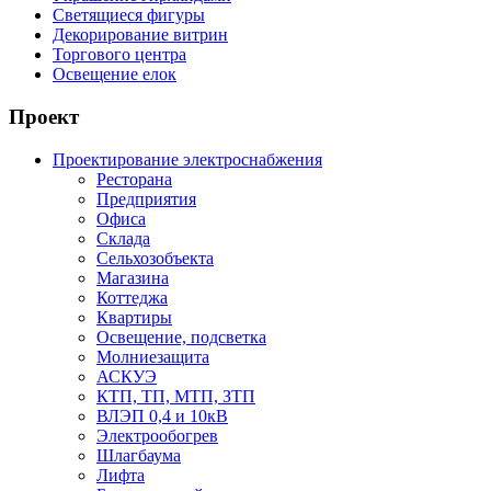
Светящиеся фигуры
Декорирование витрин
Торгового центра
Освещение елок
Проект
Проектирование электроснабжения
Ресторана
Предприятия
Офиса
Склада
Сельхозобъекта
Магазина
Коттеджа
Квартиры
Освещение, подсветка
Молниезащита
АСКУЭ
КТП, ТП, МТП, ЗТП
ВЛЭП 0,4 и 10кВ
Электрообогрев
Шлагбаума
Лифта