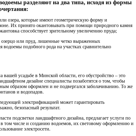
одоемы разделяют на два типа, исходя из формы
очертания:
или озера, которые имеют геометрическую форму и
газоне. Их принято окантовывать при помощи природного камня
окантовка способствует зрительному увеличению пруда;
ь озерцо или пруд, лишенные четко выраженных
я водоемы подобного рода на участках сравнительно
а вашей усадьбе в Минской области, его обустройство – это
ландшафтном дизайне специалисты позаботятся о том, чтобы
ным образом оформлен и не подвергался заболачиванию. То же
онтанов и водопадов.
следующей электрификацией может гарантировать
ажно, безопасный результат.
ласти подсветки ландшафтного дизайна, предлагает услуги по
 в том числе и созданию водоемов, их световому оформлению и
льзование электросети.