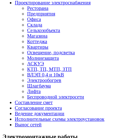
Проектирование электроснабжения
Ресторана
Предприятия
Офиса
Склада
Сельхозобъекта
Магазина
Коттеджа
Квартиры
Освещение, подсветка
Молниезащита
АСКУЭ
КТП, ТП, МТП, ЗТП
ВЛЭП 0,4 и 10кВ
Электрообогрев
Шлагбаума
Лифта
Беспроводной электросети
Составление смет
Согласование проекта
Ведение документации
Исполнительные схемы электроустановок
Вынос сетей
Электромонтажные работы