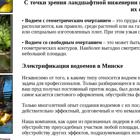
С точки зрения ландшафтной инженерии в
их 
•
Водоем с геометрическим очертанием
– это пруды 
располагаются, как правило, среди растений или на 
или специально изготовленных плит. При этом узкая 
•
Водоем со свободным очертанием
– это может быт
геометрических контуров. Наиболее выгодно смотрятс
небольшой площади.
Электрификация водоемов в Минске
Независимо от того, к какому типу относится водоем н
задача для профессионалов. Только разбирающееся в 
ваш пруд получал постоянный приток воды, был долж
самое касается светового оформления, обустройства ф
Только многолетний опыт создания водоемов с их по
действительно эффектный, долговечный и что немалов
Наша компания, как один из признанных лидеров в об
обустройству приусадебных участков любой площади,
обустройству других эффектов, подразумевающих испо