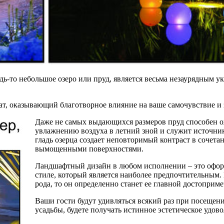
дь-то небольшое озеро или пруд, является весьма незаурядным
мат, оказывающий благотворное влияние на ваше самочувствие и 
Даже не самых выдающихся размеров пруд способен о
увлажнению воздуха в летний зной и служит источни
гладь озерца создает неповторимый контраст в соче
вымощенными поверхностями.
Ландшафтный дизайн в любом исполнении – это оформ
стиле, который является наиболее предпочтительным. 
рода, то он определенно станет ее главной достоприм
Ваши гости будут удивляться всякий раз при посещени
усадьбы, будете получать истинное эстетическое удово