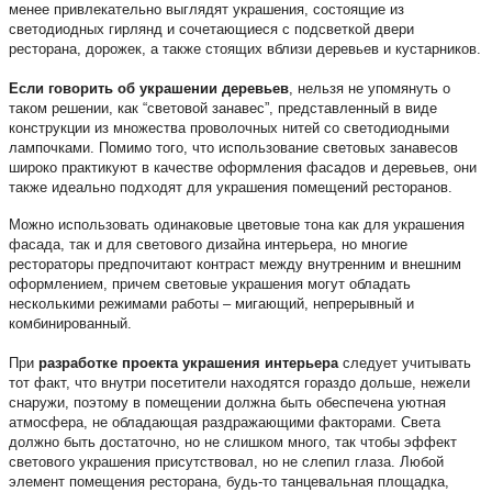
менее привлекательно выглядят украшения, состоящие из
светодиодных гирлянд и сочетающиеся с подсветкой двери
ресторана, дорожек, а также стоящих вблизи деревьев и кустарников.
Если говорить об украшении деревьев
, нельзя не упомянуть о
таком решении, как “световой занавес”, представленный в виде
конструкции из множества проволочных нитей со светодиодными
лампочками. Помимо того, что использование световых занавесов
широко практикуют в качестве оформления фасадов и деревьев, они
также идеально подходят для украшения помещений ресторанов.
Можно использовать одинаковые цветовые тона как для украшения
фасада, так и для светового дизайна интерьера, но многие
рестораторы предпочитают контраст между внутренним и внешним
оформлением, причем световые украшения могут обладать
несколькими режимами работы – мигающий, непрерывный и
комбинированный.
При
разработке проекта украшения интерьера
следует учитывать
тот факт, что внутри посетители находятся гораздо дольше, нежели
снаружи, поэтому в помещении должна быть обеспечена уютная
атмосфера, не обладающая раздражающими факторами. Света
должно быть достаточно, но не слишком много, так чтобы эффект
светового украшения присутствовал, но не слепил глаза. Любой
элемент помещения ресторана, будь-то танцевальная площадка,