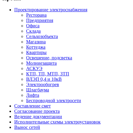
Проектирование электроснабжения
Ресторана
Предприятия
Офиса
Склада
Сельхозобъекта
Магазина
Коттеджа
Квартиры
Освещение, подсветка
Молниезащита
АСКУЭ
КТП, ТП, МТП, ЗТП
ВЛЭП 0,4 и 10кВ
Электрообогрев
Шлагбаума
Лифта
Беспроводной электросети
Составление смет
Согласование проекта
Ведение документации
Исполнительные схемы электроустановок
Вынос сетей