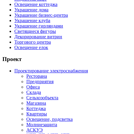
Освещение коттеджа
Украшение дома
Украшение бизнес-центра
Украшение клуба
Украшение гирляндами
Светящиеся фигуры
Декорирование витрин
Торгового центра
Освещение елок
Проект
Проектирование электроснабжения
Ресторана
Предприятия
Офиса
Склада
Сельхозобъекта
Магазина
Коттеджа
Квартиры
Освещение, подсветка
Молниезащита
АСКУЭ