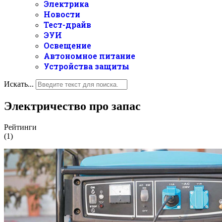
Электрика
Новости
Тест-драйв
ЭУИ
Освещение
Автономное питание
Устройства защиты
Искать...
Электричество про запас
Рейтинги
(1)