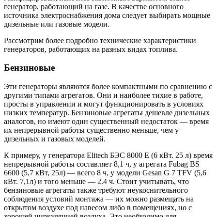
генератор, работающий на газе. В качестве основного
источника электроснабжения дома следует выбирать мощные
дизельные или газовые модели.
Рассмотрим более подробно технические характеристики
генераторов, работающих на разных видах топлива.
Бензиновые
Эти генераторы являются более компактными по сравнению с
другими типами агрегатов. Они и наиболее тихие в работе,
просты в управлении и могут функционировать в условиях
низких температур. Бензиновые агрегаты дешевле дизельных
аналогов, но имеют один существенный недостаток — время
их непрерывной работы существенно меньше, чем у
дизельных и газовых моделей.
К примеру, у генератора Elitech БЭС 8000 Е (6 кВт. 25 л) время
непрерывной работы составляет 8,1 ч, у агрегата Fubag BS
6600 (5,7 кВт, 25л) — всего 8 ч, у модели Gesan G 7 TFV (5,6
кВт. 7,1л) и того меньше — 2.4 ч. Стоит учитывать, что
бензиновые агрегаты также требуют неукоснительного
соблюдения условий монтажа — их можно размещать на
открытом воздухе под навесом либо в помещениях, но с
хорошей циркуляцией воздуха. Это необходимо для