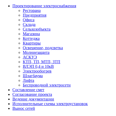
Проектирование электроснабжения
Ресторана
Предприятия
Офиса
Склада
Сельхозобъекта
Магазина
Коттеджа
Квартиры
Освещение, подсветка
Молниезащита
АСКУЭ
КТП, ТП, МТП, ЗТП
ВЛЭП 0,4 и 10кВ
Электрообогрев
Шлагбаума
Лифта
Беспроводной электросети
Составление смет
Согласование проекта
Ведение документации
Исполнительные схемы электроустановок
Вынос сетей