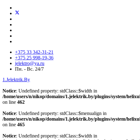
+375 33 342-31-21
+375 25 998-19-36
jelektro@ya.ru
Пн. - Вс. 24/7
1.Jelektrik.By
Notice
: Undefined property: stdClass::$width in
/home/users/n/nikop/domains/1.jelektrik.by/plugins/system/helix
on line
462
Notice
: Undefined property: stdClass::$menualign in
/home/users/n/nikop/domains/1.jelektrik.by/plugins/system/helix
on line
465
Notice
: Undefined property: stdClass::$width in