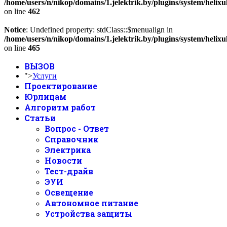
/home/users/n/nikop/domains/1.jelektrik.by/plugins/system/helix
on line
462
Notice
: Undefined property: stdClass::$menualign in
/home/users/n/nikop/domains/1.jelektrik.by/plugins/system/helix
on line
465
ВЫЗОВ
">
Услуги
Проектирование
Юрлицам
Алгоритм работ
Статьи
Вопрос - Ответ
Справочник
Электрика
Новости
Тест-драйв
ЭУИ
Освещение
Автономное питание
Устройства защиты