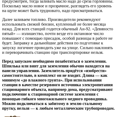
предусмотрен, тогда заливать масло надо до среза горловины.
Поскольку масло новое и прозрачное, разглядеть его уровень
на щупе может быть трудновато, надо присматриваться.
Далее заливаем топливо. Производители рекомендуют
использовать свежий бензин, купленный не более месяца
назад. Для всех станций годится обычный Аи-92. «Девяносто
пятый» — излишество, почти везде его октановое число
повышают с помощью присадок, особой разницы в работе не
будет. Заправку и дальнейшие действия по подготовке к
запуску логичнее проводить уже на улице. Сильно наклонять
и переворачивать станцию при транспортировке нельзя.
Перед запуском необходимо позаботиться о заземлении.
Шпилька или винт для заземления обычно находятся на
панели управления. Заземлитель придётся «изобрести»
самостоятельно, в комплект он не входит. Длина — как
минимум «до влажного грунта». При использовании
станции в качестве резервного источника электропитания
стационарного объекта, например дома, предусматривают
подключение к стационарной системе заземления с
помощью гибкого многожильного медного проводника.
Можно подключаться к забитому в землю стальному
прутку, нельзя — к любым металлическим трубопроводам.