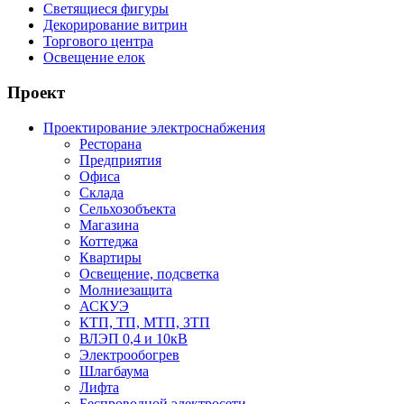
Светящиеся фигуры
Декорирование витрин
Торгового центра
Освещение елок
Проект
Проектирование электроснабжения
Ресторана
Предприятия
Офиса
Склада
Сельхозобъекта
Магазина
Коттеджа
Квартиры
Освещение, подсветка
Молниезащита
АСКУЭ
КТП, ТП, МТП, ЗТП
ВЛЭП 0,4 и 10кВ
Электрообогрев
Шлагбаума
Лифта
Беспроводной электросети