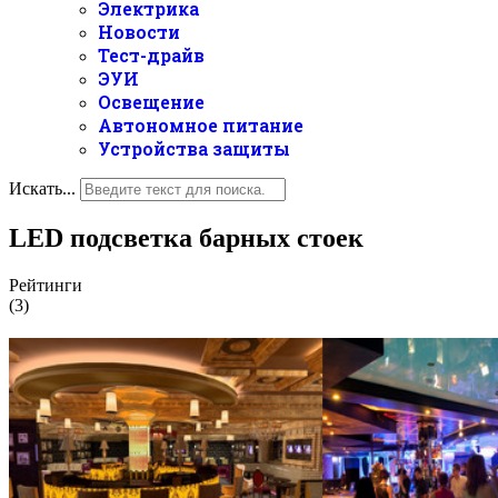
Электрика
Новости
Тест-драйв
ЭУИ
Освещение
Автономное питание
Устройства защиты
Искать...
LED подсветка барных стоек
Рейтинги
(3)