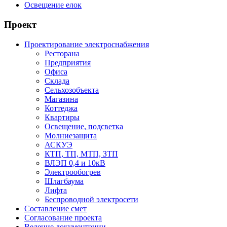
Освещение елок
Проект
Проектирование электроснабжения
Ресторана
Предприятия
Офиса
Склада
Сельхозобъекта
Магазина
Коттеджа
Квартиры
Освещение, подсветка
Молниезащита
АСКУЭ
КТП, ТП, МТП, ЗТП
ВЛЭП 0,4 и 10кВ
Электрообогрев
Шлагбаума
Лифта
Беспроводной электросети
Составление смет
Согласование проекта
Ведение документации