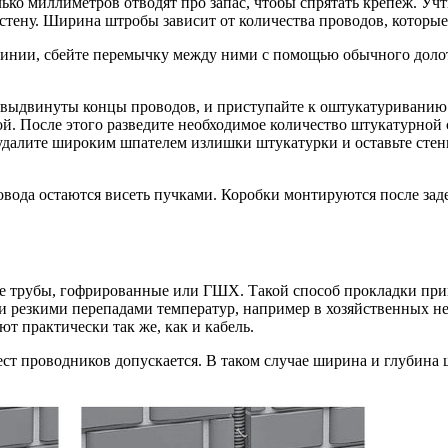
лько миллиметров отводят про запас, чтобы спрятать крепеж. Учт
 стену. Ширина штробы зависит от количества проводов, которые
линии, сбейте перемычку между ними с помощью обычного долот
ину выдвинуты концы проводов, и приступайте к оштукатуривани
й. После этого разведите необходимое количество штукатурной 
 удалите широким шпателем излишки штукатурки и оставьте сте
провода остаются висеть пучками. Коробки монтируются после за
ые трубы, гофрированные или ГШХ. Такой способ прокладки пр
 резкими перепадами температур, например в хозяйственных н
ют практически так же, как и кабель.
лест проводников допускается. В таком случае ширина и глубина