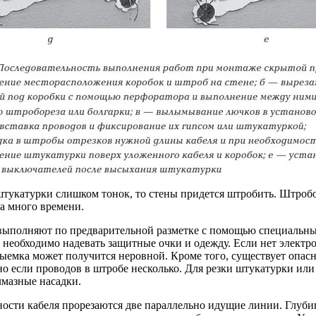
штукатурки слишком тонок, то стены придется штробить. Штробо
ма много времени.
ыполняют по предварительной разметке с помощью специальных
 необходимо надевать защитные очки и одежду. Если нет электр
выемка может получится неровной. Кроме того, существует опасн
но если проводов в штробе несколько. Для резки штукатурки ил
лмазные насадки.
ости кабеля прорезаются две параллельно идущие линии. Глубин