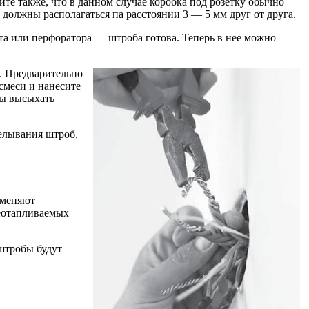
ите также, что в данном случае коробка под розетку обычно
 должны располагаться па расстоянии 3 — 5 мм друг от друга.
а или перфоратора — штроба готова. Теперь в нее можно
ю. Предварительно
смеси и нанесите
ны высыхать
делывания штроб,
именяют
еотапливаемых
 штробы будут