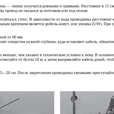
ень — линии получатся ровными и прямыми. Расстояние в 15 с
бы провод не оказался за потолком или под полом.
репляться к степс. В зависимости от вида проводника расстояни
ьным крепежом является дюбель-хомут, или увешка (UW). При уст
ной от 60 мм.
ят отверстия нужной глубины, куда вставляют кабель, обхватив
по меньше, чем указано в техническом условии к нему. В основ
отмотайте от бухты 10 м, а затем выпрямляйте кабель рукой, чт
й 15—20 см. После закрепления проводника увешками приступайт