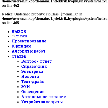
/home/users/n/nikop/domains/1.jelektrik.by/plugins/system/helix
on line
462
Notice
: Undefined property: stdClass::$menualign in
/home/users/n/nikop/domains/1.jelektrik.by/plugins/system/helix
on line
465
ВЫЗОВ
">
Услуги
Проектирование
Юрлицам
Алгоритм работ
Статьи
Вопрос - Ответ
Справочник
Электрика
Новости
Тест-драйв
ЭУИ
Освещение
Автономное питание
Устройства защиты