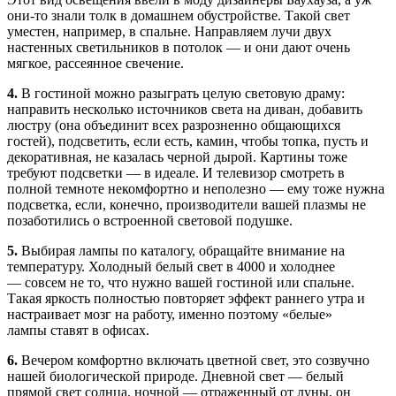
они-то знали толк в домашнем обустройстве. Такой свет
уместен, например, в спальне. Направляем лучи двух
настенных светильников в потолок — и они дают очень
мягкое, рассеянное свечение.
4.
В гостиной можно разыграть целую световую драму:
направить несколько источников света на диван, добавить
люстру (она объединит всех разрозненно общающихся
гостей), подсветить, если есть, камин, чтобы топка, пусть и
декоративная, не казалась черной дырой. Картины тоже
требуют подсветки — в идеале. И телевизор смотреть в
полной темноте некомфортно и неполезно — ему тоже нужна
подсветка, если, конечно, производители вашей плазмы не
позаботились о встроенной световой подушке.
5.
Выбирая лампы по каталогу, обращайте внимание на
температуру. Холодный белый свет в 4000 и холоднее
— совсем не то, что нужно вашей гостиной или спальне.
Такая яркость полностью повторяет эффект раннего утра и
настраивает мозг на работу, именно поэтому «белые»
лампы ставят в офисах.
6.
Вечером комфортно включать цветной свет, это созвучно
нашей биологической природе. Дневной свет — белый
прямой свет солнца, ночной — отраженный от луны, он