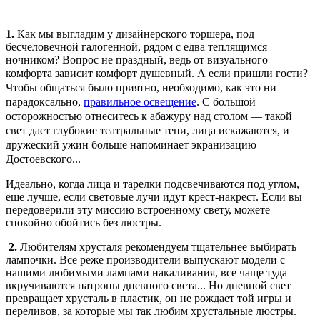
1.
Как мы выгладим у дизайнерского торшера, под
бесчеловечной галогенной, рядом с едва теплящимся
ночником? Вопрос не праздный, ведь от визуального
комфорта зависит
комфорт душевный. А если пришли гости?
Чтобы общаться было приятно, необходимо, как это ни
парадоксально,
правильное освещение
. С большой
осторожностью отнеситесь к абажуру над столом — такой
свет дает глубокие театральные тени, лица искажаются, и
дружеский ужин больше напоминает экранизацию
Достоевского...
Идеально, когда лица и тарелки подсвечиваются под углом,
еще лучше, если световые лучи идут крест-накрест. Если вы
передоверили эту миссию встроенному свету, можете
спокойно обойтись без люстры.
2.
Любителям хрусталя рекомендуем тщательнее выбирать
лампочки. Все реже производители выпускают модели с
нашими любимыми лампами накаливания, все чаще туда
вкручиваются патроны дневного света... Но дневной свет
превращает хрусталь в пластик, он не рождает той игры и
переливов, за которые мы так любим хрустальные люстры.