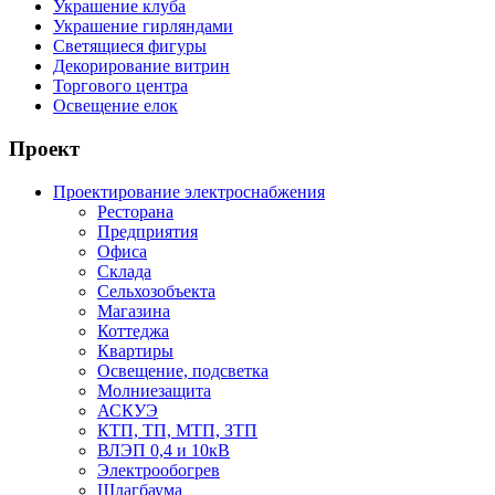
Украшение клуба
Украшение гирляндами
Светящиеся фигуры
Декорирование витрин
Торгового центра
Освещение елок
Проект
Проектирование электроснабжения
Ресторана
Предприятия
Офиса
Склада
Сельхозобъекта
Магазина
Коттеджа
Квартиры
Освещение, подсветка
Молниезащита
АСКУЭ
КТП, ТП, МТП, ЗТП
ВЛЭП 0,4 и 10кВ
Электрообогрев
Шлагбаума