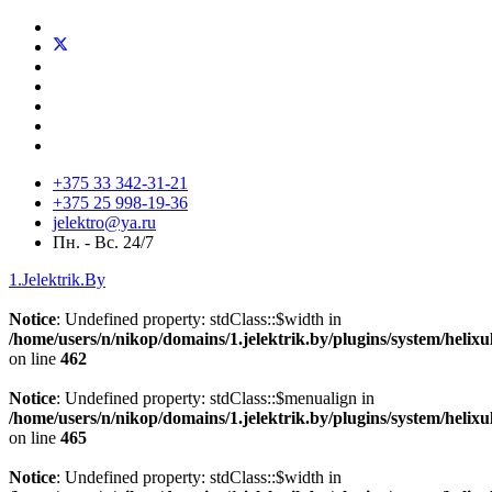
+375 33 342-31-21
+375 25 998-19-36
jelektro@ya.ru
Пн. - Вс. 24/7
1.Jelektrik.By
Notice
: Undefined property: stdClass::$width in
/home/users/n/nikop/domains/1.jelektrik.by/plugins/system/helix
on line
462
Notice
: Undefined property: stdClass::$menualign in
/home/users/n/nikop/domains/1.jelektrik.by/plugins/system/helix
on line
465
Notice
: Undefined property: stdClass::$width in