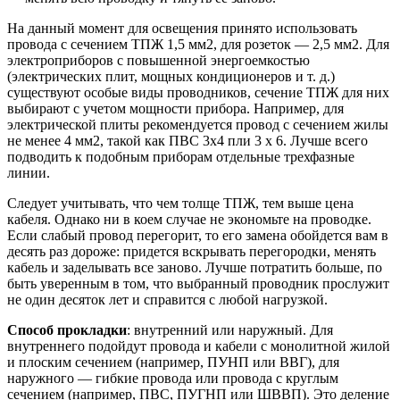
На данный момент для освещения принято использовать
провода с сечением ТПЖ 1,5 мм2, для розеток — 2,5 мм2. Для
электроприборов с повышенной энергоемкостью
(электрических плит, мощных кондиционеров и т. д.)
существуют особые виды проводников, сечение ТПЖ для них
выбирают с учетом мощности прибора. Например, для
электрической плиты рекомендуется провод с сечением жилы
не менее 4 мм2, такой как ПВС 3x4 пли 3 х 6. Лучше всего
подводить к подобным приборам отдельные трехфазные
линии.
Следует учитывать, что чем толще ТПЖ, тем выше цена
кабеля. Однако ни в коем случае не экономьте на проводке.
Если слабый провод перегорит, то его замена обойдется вам в
десять раз дороже: придется вскрывать перегородки, менять
кабель и заделывать все заново. Лучше потратить больше, по
быть уверенным в том, что выбранный проводник прослужит
не один десяток лет и справится с любой нагрузкой.
Способ прокладки
: внутренний или наружный. Для
внутреннего подойдут провода и кабели с монолитной жилой
и плоским сечением (например, ПУНП или ВВГ), для
наружного — гибкие провода или провода с круглым
сечением (например, ПВС, ПУГНП или ШВВП). Это деление