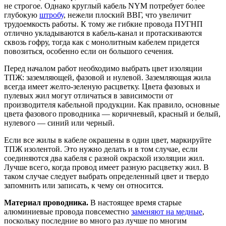
не строгое. Однако круглый кабель NYM потребует более
глубокую
штробу
, нежели плоский ВВГ, что увеличит
трудоемкость работы. К тому же гибкие провода ПУГНП
отлично укладываются в кабель-канал и протаскиваются
сквозь гофру, тогда как с монолитным кабелем придется
повозиться, особенно если он большого сечения.
Перед началом работ необходимо выбрать цвет изоляции
ТПЖ: заземляющей, фазовой и нулевой. Заземляющая жила
всегда имеет желто-зеленую расцветку. Цвета фазовых и
пулевых жил могут отличаться в зависимости от
производителя кабельной продукции. Как правило, основные
цвета фазового проводника — коричневый, красный и белый,
нулевого — синий или черный.
Если все жилы в кабеле окрашены в один цвет, маркируйте
ТПЖ изолентой. Это нужно делать и в том случае, если
соединяются два кабеля с разной окраской изоляции жил.
Лучше всего, когда провод имеет разную расцветку жил. В
таком случае следует выбрать определенный цвет и твердо
запомнить или записать, к чему он относится.
Материал проводника.
В настоящее время старые
алюминиевые провода повсеместно
заменяют на медные
,
поскольку последние во много раз лучше по многим