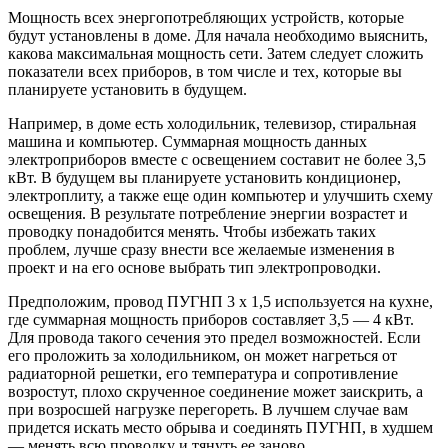
Мощность всех энергопотребляющих устройств, которые
будут установлены в доме. Для начала необходимо выяснить,
какова максимальная мощность сети. Затем следует сложить
показатели всех приборов, в том числе и тех, которые вы
планируете установить в будущем.
Например, в доме есть холодильник, телевизор, стиральная
машина и компьютер. Суммарная мощность данных
электроприборов вместе с освещением составит не более 3,5
кВт. В будущем вы планируете установить кондиционер,
электроплиту, а также еще один компьютер и улучшить схему
освещения. В результате потребление энергии возрастет и
проводку понадобится менять. Чтобы избежать таких
проблем, лучше сразу внести все желаемые изменения в
проект и на его основе выбрать тип электропроводки.
Предположим, провод ПУГНП 3 х 1,5 используется на кухне,
где суммарная мощность приборов составляет 3,5 — 4 кВт.
Для провода такого сечения это предел возможностей. Если
его проложить за холодильником, он может нагреться от
радиаторной решетки, его температура и сопротивление
возростут, плохо скрученное соединение может заискрить, а
при возросшей нагрузке перегореть. В лучшем случае вам
придется искать место обрыва и соединять ПУГНП, в худшем
— менять всю проводку и тянуть ее заново.