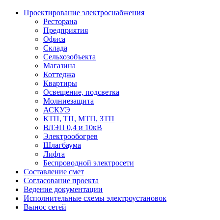
Проектирование электроснабжения
Ресторана
Предприятия
Офиса
Склада
Сельхозобъекта
Магазина
Коттеджа
Квартиры
Освещение, подсветка
Молниезащита
АСКУЭ
КТП, ТП, МТП, ЗТП
ВЛЭП 0,4 и 10кВ
Электрообогрев
Шлагбаума
Лифта
Беспроводной электросети
Составление смет
Согласование проекта
Ведение документации
Исполнительные схемы электроустановок
Вынос сетей