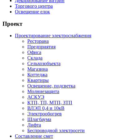
Декорирование витрин
Торгового центра
Освещение елок
Проект
Проектирование электроснабжения
Ресторана
Предприятия
Офиса
Склада
Сельхозобъекта
Магазина
Коттеджа
Квартиры
Освещение, подсветка
Молниезащита
АСКУЭ
КТП, ТП, МТП, ЗТП
ВЛЭП 0,4 и 10кВ
Электрообогрев
Шлагбаума
Лифта
Беспроводной электросети
Составление смет