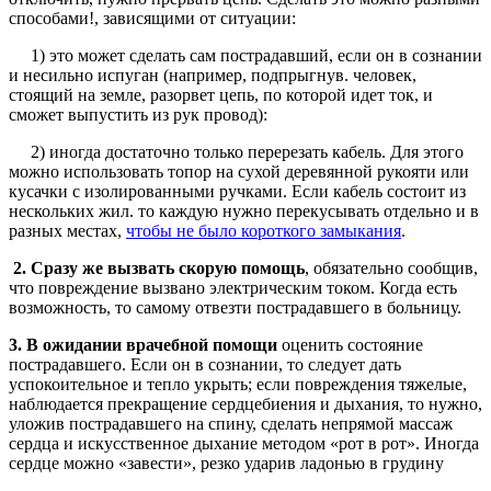
способами!, зависящими от ситуации:
1) это может сделать сам пострадавший, если он в сознании
и несильно испуган (например, подпрыгнув. человек,
стоящий на земле, разорвет цепь, по которой идет ток, и
сможет выпустить из рук провод):
2) иногда достаточно только перерезать кабель. Для этого
можно использовать топор на сухой деревянной рукояти или
кусачки с изолированными ручками. Если кабель состоит из
нескольких жил. то каждую нужно перекусывать отдельно и в
разных местах,
чтобы не было короткого замыкания
.
2. Сразу же вызвать скорую помощь
, обязательно сообщив,
что повреждение вызвано электрическим током. Когда есть
возможность, то самому отвезти пострадавшего в больницу.
3. В ожидании врачебной помощи
оценить состояние
пострадавшего. Если он в сознании, то следует дать
успокоительное и тепло укрыть; если повреждения тяжелые,
наблюдается прекращение сердцебиения и дыхания, то нужно,
уложив пострадавшего на спину, сделать непрямой массаж
сердца и искусственное дыхание методом «рот в рот». Иногда
сердце можно «завести», резко ударив ладонью в грудину