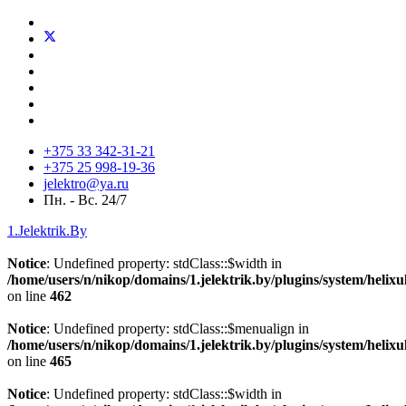
+375 33 342-31-21
+375 25 998-19-36
jelektro@ya.ru
Пн. - Вс. 24/7
1.Jelektrik.By
Notice
: Undefined property: stdClass::$width in
/home/users/n/nikop/domains/1.jelektrik.by/plugins/system/helix
on line
462
Notice
: Undefined property: stdClass::$menualign in
/home/users/n/nikop/domains/1.jelektrik.by/plugins/system/helix
on line
465
Notice
: Undefined property: stdClass::$width in