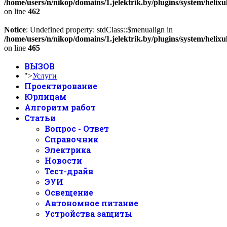
/home/users/n/nikop/domains/1.jelektrik.by/plugins/system/helix
on line
462
Notice
: Undefined property: stdClass::$menualign in
/home/users/n/nikop/domains/1.jelektrik.by/plugins/system/helix
on line
465
ВЫЗОВ
">
Услуги
Проектирование
Юрлицам
Алгоритм работ
Статьи
Вопрос - Ответ
Справочник
Электрика
Новости
Тест-драйв
ЭУИ
Освещение
Автономное питание
Устройства защиты