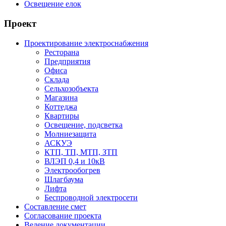
Освещение елок
Проект
Проектирование электроснабжения
Ресторана
Предприятия
Офиса
Склада
Сельхозобъекта
Магазина
Коттеджа
Квартиры
Освещение, подсветка
Молниезащита
АСКУЭ
КТП, ТП, МТП, ЗТП
ВЛЭП 0,4 и 10кВ
Электрообогрев
Шлагбаума
Лифта
Беспроводной электросети
Составление смет
Согласование проекта
Ведение документации