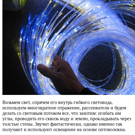
Возьмем свет, спрячем его внутрь гибкого световода,
используем многократное отражение, рассеиватели и будем
делать со световым потоком все, что захотим: огибать им
углы, проводить его сквозь воду и землю, прокладывать через
толстые стены. Звучит фантастически, однако именно так
получают и используют освещение на основе оптоволокна.