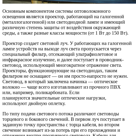
Основным компонентом системы оптоволоконного
освещения является проектор, работающий на галогенной
(металлогалогенной) или светодиодной лампе и имеющий
различную степень защиты от воздействия окружающей
среды, а также разные классы мощности (от 1 Вт до 150 Вт).
Проектор создает световой луч. У работающих на галогенной
лампе устройств на выходе луч света пропускается через
специальный фильтр, отсекающий ультрафиолетовое и
инфракрасное излучение, и далее поступает в проводник-
световод, использующий многократное отражение света.
Проекторы, функционирующие на светодиодах, таким
фильтром не оснащают — он им просто-напросто не нужен.
Световод, в который заключена начинка — оптическое
волокно — чаще всего изготавливают из прочного ПВХ
или, например, поликарбоната. Если
планируются значительные оптические нагрузки,
используют двойную оплетку.
По типу подачи светового потока различают световоды
торцевого и бокового свечений. В первом луч поступает в
заданную точку пространства с торца кабеля, во втором
свечение возникает из-за потерь при его прохождении и
отражении внутри прозрачного световода. Кабели для