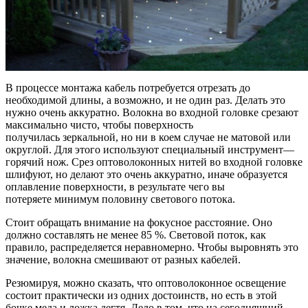
В процессе монтажа кабель потребуется отрезать до
необходимой длины, а возможно, и не один раз. Делать это
нужно очень аккуратно. Волокна во входной головке срезают
максимально чисто, чтобы поверхность
получилась зеркальной, но ни в коем случае не матовой или
округлой. Для этого используют специальный инструмент—
горячий нож. Срез оптоволоконных нитей во входной головке
шлифуют, но делают это очень аккуратно, иначе образуется
оплавление поверхности, в результате чего вы
потеряете минимум половину светового потока.
Стоит обращать внимание на фокусное расстояние. Оно
должно составлять не менее 85 %. Световой поток, как
правило, распределяется неравномерно. Чтобы выровнять это
значение, волокна смешивают от разных кабелей.
Резюмируя, можно сказать, что оптоволоконное освещение
состоит практически из одних достоинств, но есть в этой
бочке меда и ложка дегтя. Дело в том, что на сегодняшний