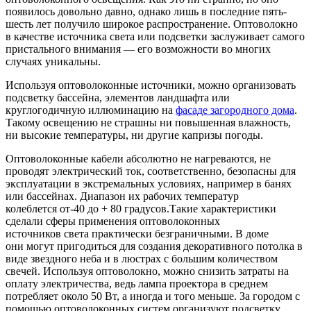
появилось довольно давно, однако лишь в последние пять-
шесть лет получило широкое распространение. Оптоволокно
в качестве источника света или подсветки заслуживает самого
пристального внимания — его возможности во многих
случаях уникальны.
Используя оптоволоконные источники, можно организовать
подсветку бассейна, элементов ландшафта или
круглогодичную иллюминацию на
фасаде загородного дома
.
Такому освещению не страшны ни повышенная влажность,
ни высокие температуры, ни другие капризы погоды.
Оптоволоконные кабели абсолютно не нагреваются, не
проводят электрический ток, соответственно, безопасны для
эксплуатации в экстремальных условиях, например в банях
или бассейнах. Диапазон их рабочих температур
колеблется от-40 до + 80 градусов.Такие характеристики
сделали сферы применения оптоволоконных
источников света практически безграничными. В доме
они могут пригодиться для создания декоративного потолка в
виде звездного неба и в люстрах с большим количеством
свечей. Используя оптоволокно, можно снизить затраты на
оплату электричества, ведь лампа проектора в среднем
потребляет около 50 Вт, а иногда и того меньше. За городом с
помощью оптоволоконных систем организуют подсветку