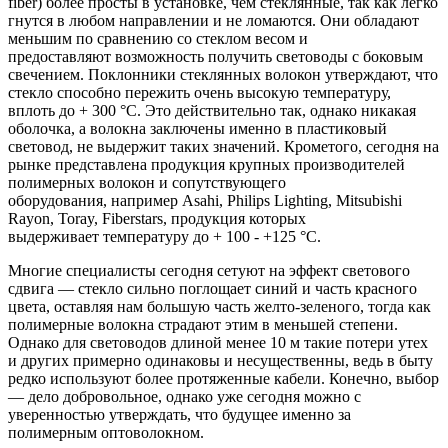
fiber) более просты в установке, чем стеклянные, так как легко
гнутся в любом направлении и не ломаются. Они обладают
меньшим по сравнению со стеклом весом и
предоставляют возможность получить световоды с боковым
свечением. Поклонники стеклянных волокон утверждают, что
стекло способно пережить очень высокую температуру,
вплоть до + 300 °С. Это действительно так, однако никакая
оболочка, а волокна заключены именно в пластиковый
световод, не выдержит таких значений. Крометого, сегодня на
рынке представлена продукция крупных производителей
полимерных волокон и сопутствующего
оборудования, например Asahi, Philips Lighting, Mitsubishi
Rayon, Toray, Fiberstars, продукция которых
выдерживает температуру до + 100 - +125 °С.
Многие специалисты сегодня сетуют на эффект светового
сдвига — стекло сильно поглощает синий и часть красного
цвета, оставляя нам большую часть желто-зеленого, тогда как
полимерные волокна страдают этим в меньшей степени.
Однако для световодов длиной менее 10 м такие потери утех
и других примерно одинаковы и несущественны, ведь в быту
редко используют более протяженные кабели. Конечно, выбор
— дело добровольное, однако уже сегодня можно с
уверенностью утверждать, что будущее именно за
полимерным оптоволокном.