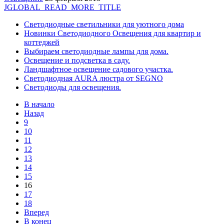
JGLOBAL_READ_MORE_TITLE
Cветодиодные светильники для уютного дома
Новинки Светодиодного Освещения для квартир и
коттеджей
Выбираем светодиодные лампы для дома.
Освещение и подсветка в саду.
Ландшафтное освещение садового участка.
Светодиодная AURA люстра от SEGNO
Светодиоды для освещения.
В начало
Назад
9
10
11
12
13
14
15
16
17
18
Вперед
В конец