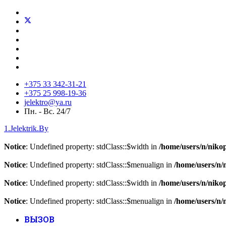
+375 33 342-31-21
+375 25 998-19-36
jelektro@ya.ru
Пн. - Вс. 24/7
1.Jelektrik.By
Notice
: Undefined property: stdClass::$width in
/home/users/n/nikop
Notice
: Undefined property: stdClass::$menualign in
/home/users/n/
Notice
: Undefined property: stdClass::$width in
/home/users/n/nikop
Notice
: Undefined property: stdClass::$menualign in
/home/users/n/
ВЫЗОВ