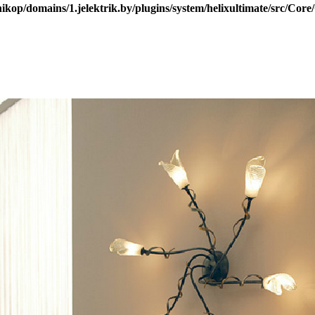
nikop/domains/1.jelektrik.by/plugins/system/helixultimate/src/Cor