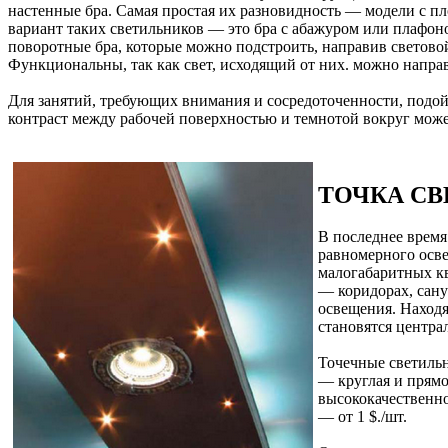
настенные бра. Самая простая их разновидность — модели с п
вариант таких светильников — это бра с абажуром или плафо
поворотные бра, которые можно подстроить, направив светово
Функциональны, так как свет, исходящий от них. можно направ
Для занятий, требующих внимания и сосредоточенности, подойд
контраст между рабочей поверхностью и темнотой вокруг може
ТОЧКА СВ
В последнее врем
равномерного осв
малогабаритных кв
— коридорах, сану
освещения. Находя
становятся центра
Точечные светильн
— круглая и прямо
высококачественно
— от 1 $./шт.