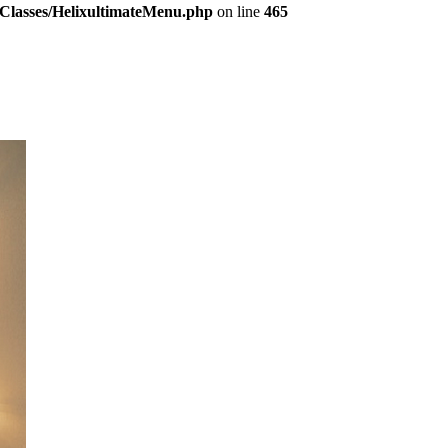
e/Classes/HelixultimateMenu.php
on line
465