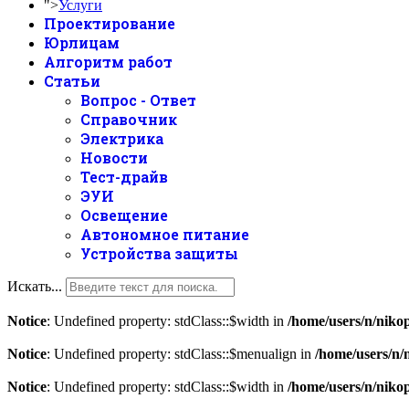
">
Услуги
Проектирование
Юрлицам
Алгоритм работ
Статьи
Вопрос - Ответ
Справочник
Электрика
Новости
Тест-драйв
ЭУИ
Освещение
Автономное питание
Устройства защиты
Искать...
Notice
: Undefined property: stdClass::$width in
/home/users/n/nikop
Notice
: Undefined property: stdClass::$menualign in
/home/users/n/
Notice
: Undefined property: stdClass::$width in
/home/users/n/nikop