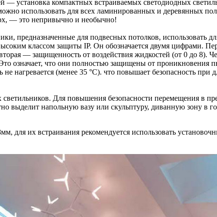
ей — установка компактных встраиваемых светодиодных светиль
ожно использовать для всех ламинированных и деревянных поло
рх, — это непривычно и необычно!
ики, предназначенные для подвесных потолков, использовать для
ысоким классом защиты IP. Он обозначается двумя цифрами. Пе
, вторая — защищенность от воздействия жидкостей (от 0 до 8). 
 Это означает, что они полностью защищены от проникновения п
не нагревается (менее 35 °С). что повышает безопасность при 
 светильников. Для повышения безопасности перемещения в пре
но выделит напольную вазу или скульптуру, диванную зону в гос
м, для их встраивания рекомендуется использовать установочные