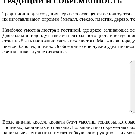
ТРАДИЦИИ И СОВРЕМЕННОСТЬ
Традиционно для создания верхнего освещения используется лю
их изготавливают, огромен {металл, стекло, пластик, дерево, тк
Наиболее уместна люстра в гостиной, где яркое, заливающее ос
Для спальни подойдут изделия нейтрального цвета и воздушно
стоит выбрать настоящие «детские» люстры. Мальчиков пораду
цветов, бабочек, пчелок. Особое внимание нужно уделить безо
светильников лучше отказаться.
Возле дивана, кресел, кровати будут уместны торшеры, которы
гостиных, кабинетах и спальнях. Большинство современных м
напольные светильники имеют гибкую конструкцию — их можно