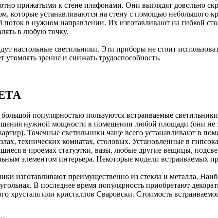
лотно прижатыми к стене плафонами. Они выглядят довольно скр
ном, которые устанавливаются на стену с помощью небольшого 
й поток в нужном направлении. Их изготавливают на гибкой ст
лять в любую точку.
ут настольные светильники. Эти приборы не стоит использовать
т утомлять зрение и снижать трудоспособность.
ЕТА
я большой популярностью пользуются встраиваемые светильник
ещения нужной мощности в помещении любой площади (они не з
артир). Точечные светильники чаще всего устанавливают в по
злах, технических комнатах, столовых. Установленные в гипсо
щиеся в проемах статуэтки, вазы, любые другие вещицы, подсв
льным элементом интерьера. Некоторые модели встраиваемых пр
ики изготавливают преимущественно из стекла и металла. Наиб
угольная. В последнее время популярность приобретают декора
го хрусталя или кристаллов Сваровски. Стоимость встраиваем