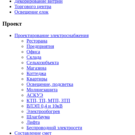
Декорирование витрин
Торгового центра
Освещение елок
Проект
Проектирование электроснабжения
Ресторана
Предприятия
Офиса
Склада
Сельхозобъекта
Магазина
Коттеджа
Квартиры
Освещение, подсветка
Молниезащита
АСКУЭ
КТП, ТП, МТП, ЗТП
ВЛЭП 0,4 и 10кВ
Электрообогрев
Шлагбаума
Лифта
Беспроводной электросети
Составление смет